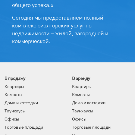
общего успеха!»
Сегодня мы предоставляем полный
комплекс риэлторских услуг по
недвижимости - жилой, загородной и
коммерческой.
В продажу
В аренду
Квартиры
Квартиры
Комнаты
Комнаты
Дома и коттеджи
Дома и коттеджи
Таунхаусы
Таунхаусы
Офисы
Офисы
Торговые площади
Торговые площади