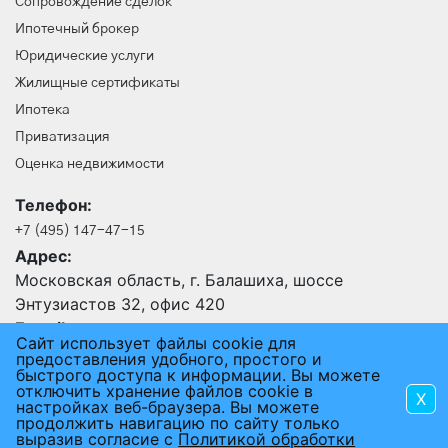
Сопровождение сделок
Ипотечный брокер
Юридические услуги
Жилищные сертификаты
Ипотека
Приватизация
Оценка недвижимости
Телефон:
+7 (495) 147-47-15
Адрес:
Московская область, г. Балашиха, шоссе
Энтузиастов 32, офис 420
E-mail:
Сайт использует файлы cookie для
24@an-rus.ru
предоставления удобного, простого и
быстрого доступа к информации. Вы можете
отключить хранение файлов cookie в
X
2015 - 2026 © АГЕНТСТВО НЕДВИЖИМОСТИ РУСЬ
настройках веб-браузера. Вы можете
продолжить навигацию по сайту только
ПОЛЬЗОВАТЕЛЬСКОЕ СОГЛАШЕНИЕ
выразив согласие с
Политикой обработки