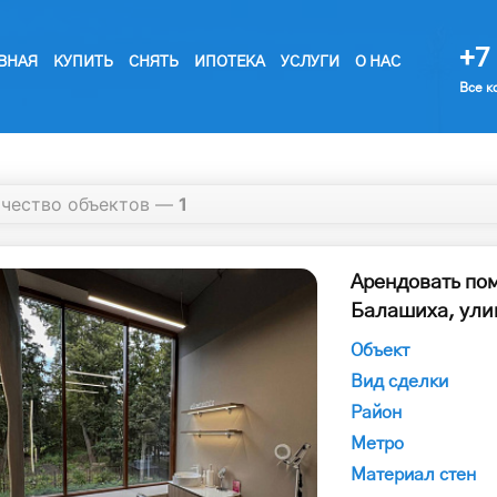
+7 
ВНАЯ
КУПИТЬ
СНЯТЬ
ИПОТЕКА
УСЛУГИ
О НАС
Все к
ичество объектов —
1
Арендовать по
Балашиха, ули
Объект
Вид сделки
Район
Метро
Материал стен