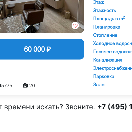
Этаж
Этажность
2
Площадь в m
Планировка
Отопление
Холодное водос
60 000 ₽
Горячее водосна
Канализация
Электроснабжен
Парковка
15775
20
Залог
т времени искать? Звоните:
+7 (495) 