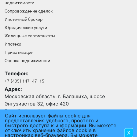
недвижимости
Сопровождение сделок
Ипотечный брокер
Юридические услуги
Жилищные сертификаты
Ипотека
Приватизация
Оценка недвижимости
Телефон:
+7 (495) 147-47-15
Адрес:
Московская область, г. Балашиха, шоссе
Энтузиастов 32, офис 420
E-mail:
Сайт использует файлы cookie для
24@an-rus.ru
предоставления удобного, простого и
быстрого доступа к информации. Вы можете
отключить хранение файлов cookie в
X
2015 - 2026 © АГЕНТСТВО НЕДВИЖИМОСТИ РУСЬ
настройках веб-браузера. Вы можете