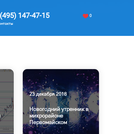
(495) 147-47-15
0
онтакты
23 декабря 2018
Новогодний утренник в
й
микрорайоне
Первомайском