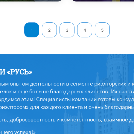
1
2
3
4
5
 «РУСЬ»
ым опытом деятельности в сегменте риэлторских и 
лок и еще больше благодарных клиентов. Их счастл
ордимся этим! Специалисты компании готовы консул
риэлтором» для каждого клиента и очень благодарн
ть, добросовестность и компетентность, взаимное д
бщего успеха!»