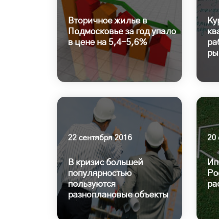
Вторичное жилье в
Ку
Подмосковье за год упало
кв
в цене на 5,4-5,6%
ра
ры
22 сентября 2016
20
В кризис большей
Ип
популярностью
Ро
пользуются
ра
разноплановые объекты