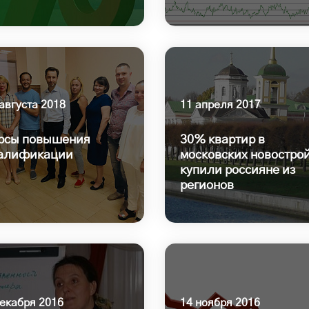
августа 2018
11 апреля 2017
рсы повышения
30% квартир в
алификации
московских новостро
купили россияне из
регионов
декабря 2016
14 ноября 2016