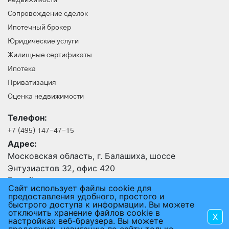
Сопровождение сделок
Ипотечный брокер
Юридические услуги
Жилищные сертификаты
Ипотека
Приватизация
Оценка недвижимости
Телефон:
+7 (495) 147-47-15
Адрес:
Московская область, г. Балашиха, шоссе
Энтузиастов 32, офис 420
E-mail:
Сайт использует файлы cookie для
24@an-rus.ru
предоставления удобного, простого и
быстрого доступа к информации. Вы можете
отключить хранение файлов cookie в
X
2015 - 2026 © АГЕНТСТВО НЕДВИЖИМОСТИ РУСЬ
настройках веб-браузера. Вы можете
ПОЛЬЗОВАТЕЛЬСКОЕ СОГЛАШЕНИЕ