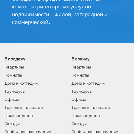
комплекс риэлторских услуг по
недвижимости - жилой, загородной и
коммерческой.
В продажу
В аренду
Квартиры
Квартиры
Комнаты
Комнаты
Дома и коттеджи
Дома и коттеджи
Таунхаусы
Таунхаусы
Офисы
Офисы
Торговые площади
Торговые площади
Производства
Производства
Склады
Склады
Свободное назначение
Свободное назначение