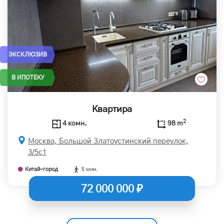
ЭКСКЛЮЗИВ
В ИПОТЕКУ
Квартира
2
4 комн.
98 m
Москва, Большой Златоустинский переулок,
3/5с1
Китай-город
5 мин.
72 000 000 ₽