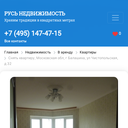
РУСЬ НЕДВИЖИМОСТЬ
Храним традиции в квадратных метрах
+7 (495) 147-47-15
0
Все контакты
Главная
Недвижимость
В аренду
Квартиры
Снять квартиру, Московская обл, г Балашиха, ул Чистопольская,
д 32