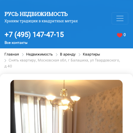
РУСЬ НЕДВИЖИМОСТЬ
Храним традиции в квадратных метрах
+7 (495) 147-47-15
0
Все контакты
Главная
Недвижимость
В аренду
Квартиры
Снять квартиру, Московская обл, г Балашиха, ул Твардовского,
д 40