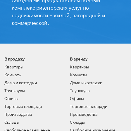
Сегодня мы предоставляем полный
комплекс риэлторских услуг по
недвижимости - жилой, загородной и
коммерческой.
В продажу
В аренду
Квартиры
Квартиры
Комнаты
Комнаты
Дома и коттеджи
Дома и коттеджи
Таунхаусы
Таунхаусы
Офисы
Офисы
Торговые площади
Торговые площади
Производства
Производства
Склады
Склады
Свободное назначение
Свободное назначение