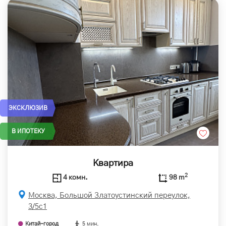
ЭКСКЛЮЗИВ
В ИПОТЕКУ
Квартира
2
4 комн.
98 m
Москва, Большой Златоустинский переулок,
3/5с1
Китай-город
5 мин.