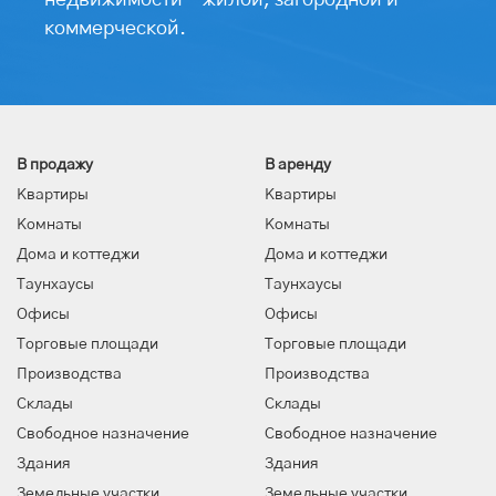
недвижимости - жилой, загородной и
коммерческой.
В продажу
В аренду
Квартиры
Квартиры
Комнаты
Комнаты
Дома и коттеджи
Дома и коттеджи
Таунхаусы
Таунхаусы
Офисы
Офисы
Торговые площади
Торговые площади
Производства
Производства
Склады
Склады
Свободное назначение
Свободное назначение
Здания
Здания
Земельные участки
Земельные участки