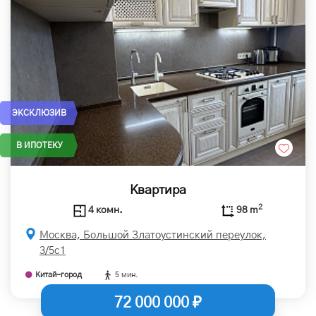
ЭКСКЛЮЗИВ
В ИПОТЕКУ
Квартира
2
4 комн.
98 m
Москва, Большой Златоустинский переулок,
3/5с1
Китай-город
5 мин.
72 000 000 ₽