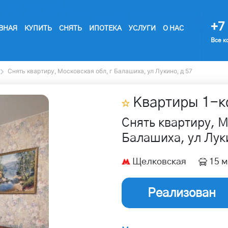
+7 
ВНАЯ
КУПИТЬ
СНЯТЬ
ИПОТЕКА
УСЛУГИ
О НАС
Все к
Снять квартиру, Московская обл, г Балашиха, ул Лукино, д 57
Квартиры
1
-к
Снять квартиру, М
Балашиха, ул Луки
Щелковская
15 м
Реализован