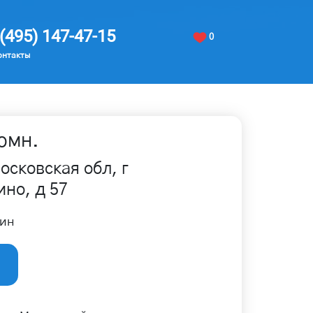
(495) 147-47-15
0
онтакты
омн.
осковская обл, г
но, д 57
ин