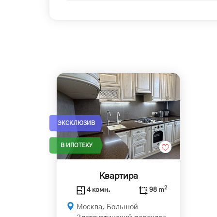
ЭКСКЛЮЗИВ
В ИПОТЕКУ
Квартира
2
4 комн.
98 m
Москва, Большой