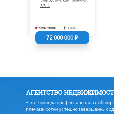
Златоустинский переулок,
3/5с1
Китай-город
5 мин.
72 000 000 ₽
АГЕНТСТВО НЕДВИЖИМОСТИ
- это команда профессионалов с обширн
плечами сотни успешно завершенных сде