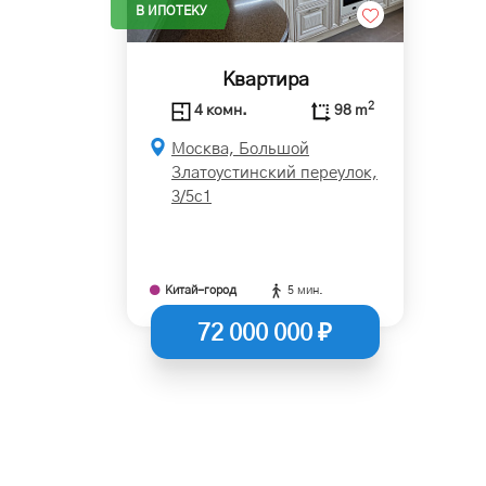
В ИПОТЕКУ
Квартира
2
4 комн.
98 m
Москва, Большой
Златоустинский переулок,
3/5с1
Китай-город
5 мин.
72 000 000 ₽