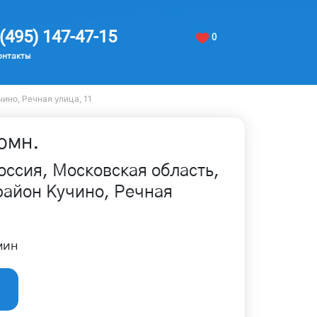
(495) 147-47-15
0
онтакты
ино, Речная улица, 11
омн.
оссия, Московская область,
айон Кучино, Речная
мин