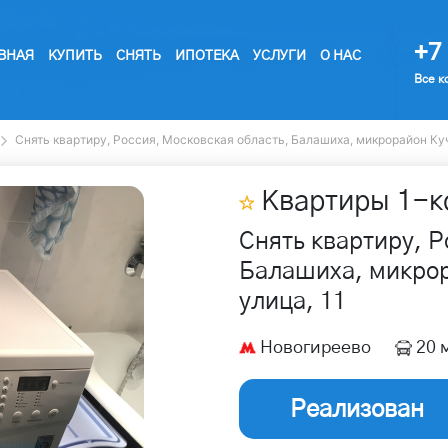
+7 
ВНАЯ
КУПИТЬ
СНЯТЬ
ИПОТЕКА
УСЛУГИ
О НАС
Все к
Снять квартиру, Россия, Московская область, Балашиха, микрорайон Куч
Квартиры
1
-к
Снять квартиру, Р
Балашиха, микрор
улица, 11
Новогиреево
20 
Реализован