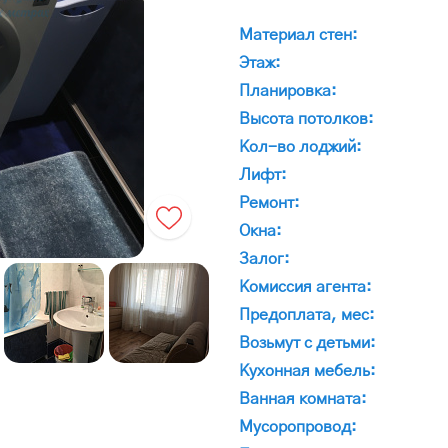
Материал стен:
Этаж:
Планировка:
Высота потолков:
Кол-во лоджий:
Лифт:
Ремонт:
Окна:
Залог:
Комиссия агента:
Предоплата, мес:
Возьмут с детьми:
Кухонная мебель:
Ванная комната:
Мусоропровод: