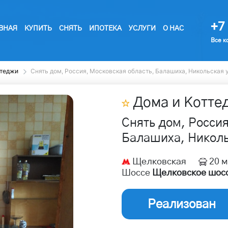
+7 
ВНАЯ
КУПИТЬ
СНЯТЬ
ИПОТЕКА
УСЛУГИ
О НАС
Все к
ттеджи
Снять дом, Россия, Московская область, Балашиха, Никольская 
Дома и Котте
Снять дом, Россия
Балашиха, Николь
Щелковская
20 м
Шоссе
Щелковское шос
Реализован