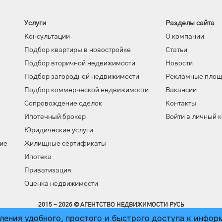
Услуги
Разделы сайта
Консультации
О компании
Подбор квартиры в новостройке
Статьи
Подбор вторичной недвижимости
Новости
Подбор загородной недвижимости
Рекламные пло
Подбор коммерческой недвижимости
Вакансии
Сопровождение сделок
Контакты
Ипотечный брокер
Войти в личный 
Юридические услуги
ие
Жилищные сертификаты
Ипотека
Приватизация
Оценка недвижимости
2015 - 2026 © АГЕНТСТВО НЕДВИЖИМОСТИ РУСЬ
вления удобного, простого и быстрого доступа к инфо
ПОЛЬЗОВАТЕЛЬСКОЕ СОГЛАШЕНИЕ