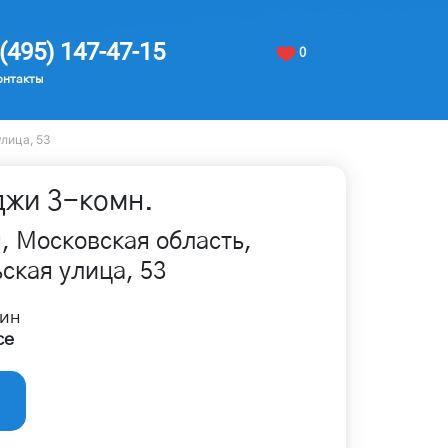
(495) 147-47-15
0
онтакты
улица, 53
джи
3
-комн.
, Московская область,
ская улица, 53
ин
се