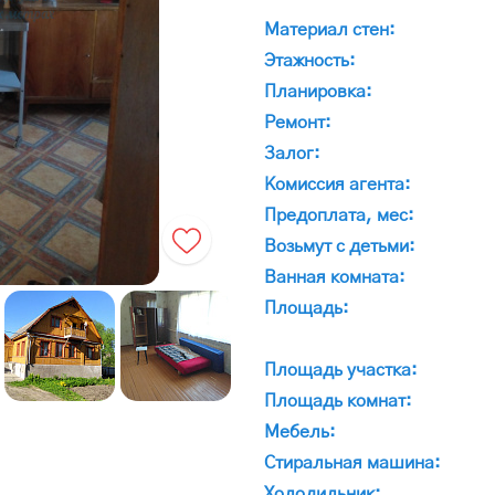
Материал стен:
Этажность:
Планировка:
Ремонт:
Залог:
Комиссия агента:
Предоплата, мес:
Возьмут с детьми:
Ванная комната:
Площадь:
Площадь участка:
Площадь комнат:
Мебель:
Стиральная машина:
Холодильник: