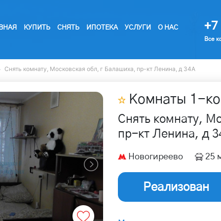
+7 
ВНАЯ
КУПИТЬ
СНЯТЬ
ИПОТЕКА
УСЛУГИ
О НАС
Все к
Снять комнату, Московская обл, г Балашиха, пр-кт Ленина, д 34А
Комнаты
1
-ко
Снять комнату, Мо
пр-кт Ленина, д 3
Новогиреево
25 
Реализован