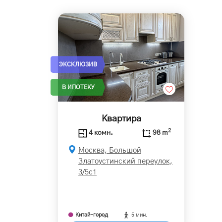
ЭКСКЛЮЗИВ
В ИПОТЕКУ
Квартира
2
4 комн.
98 m
Москва, Большой
Златоустинский переулок,
3/5с1
Китай-город
5 мин.