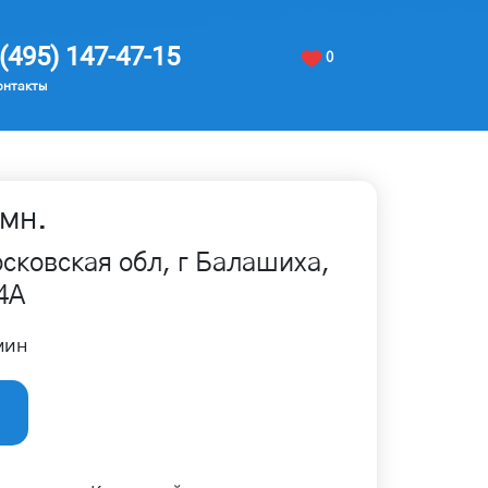
(495) 147-47-15
0
онтакты
мн.
сковская обл, г Балашиха,
4А
мин