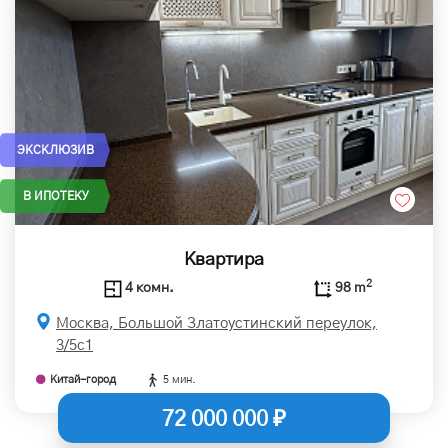
ЭКСКЛЮЗИВ
В ИПОТЕКУ
Квартира
2
4 комн.
98 m
Москва, Большой Златоустинский переулок,
3/5с1
Китай-город
5 мин.
72 000 000 ₽