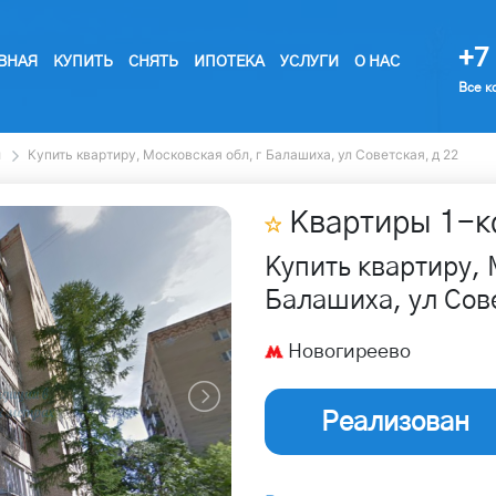
+7 
ВНАЯ
КУПИТЬ
СНЯТЬ
ИПОТЕКА
УСЛУГИ
О НАС
Все к
ы
Купить квартиру, Московская обл, г Балашиха, ул Советская, д 22
Квартиры
1
-к
Купить квартиру, 
Балашиха, ул Сове
Новогиреево
Реализован