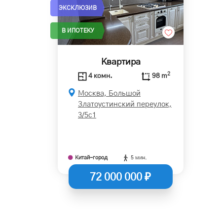
ЭКСКЛЮЗИВ
В ИПОТЕКУ
Квартира
2
4 комн.
98 m
Москва, Большой
Златоустинский переулок,
3/5с1
Китай-город
5 мин.
72 000 000 ₽