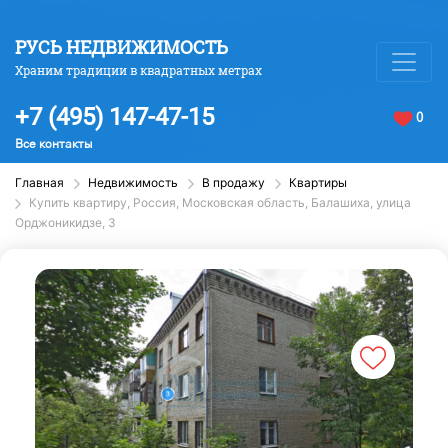
РУСЬ НЕДВИЖИМОСТЬ
Храним традиции в квадратных метрах
+7 (495) 147-47-15
0
Все контакты
Главная
Недвижимость
В продажу
Квартиры
Купить квартиру, Россия, Московская область, Балашиха, улица
Орджоникидзе, 3