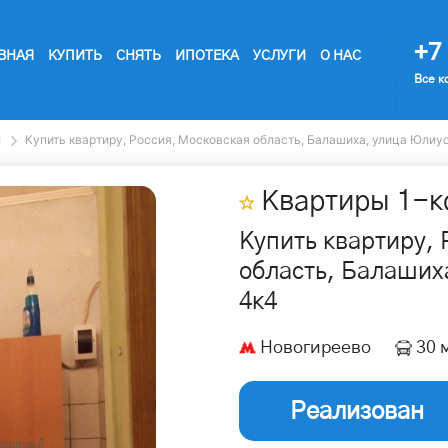
+7 
ВНАЯ
КУПИТЬ
СНЯТЬ
ИПОТЕКА
УСЛУГИ
О НАС
Все к
ы
Купить квартиру, Россия, Московская область, Балашиха, улица Юлиус
Квартиры
1
-к
Купить квартиру, 
область, Балаших
4к4
Новогиреево
30 
Реализован