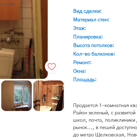
Вид сделки:
Материал стен:
Этаж:
Планировка:
Высота потолков:
Кол-во балконов:
Ремонт:
Окна:
Площадь:
Продается 1-комнатная кв
Район зеленый, с развитой
школ, почта, поликлиники 
рынок..., в пешей доступн
до метро Щелковская, Нов