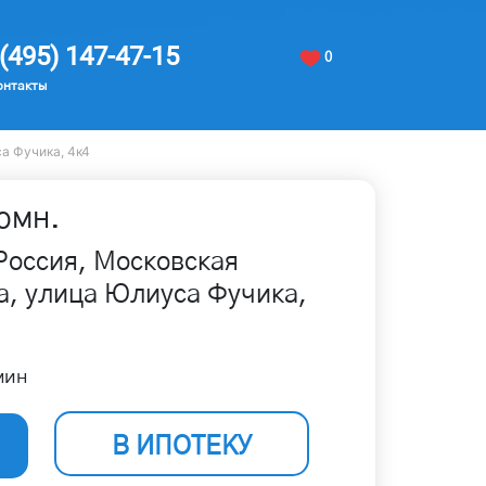
(495) 147-47-15
0
онтакты
а Фучика, 4к4
омн.
Россия, Московская
а, улица Юлиуса Фучика,
мин
В ИПОТЕКУ