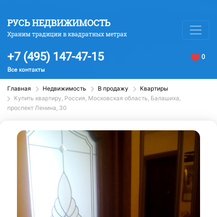
РУСЬ НЕДВИЖИМОСТЬ
Храним традиции в квадратных метрах
+7 (495) 147-47-15
0
Все контакты
Главная
Недвижимость
В продажу
Квартиры
Купить квартиру, Россия, Московская область, Балашиха,
проспект Ленина, 30