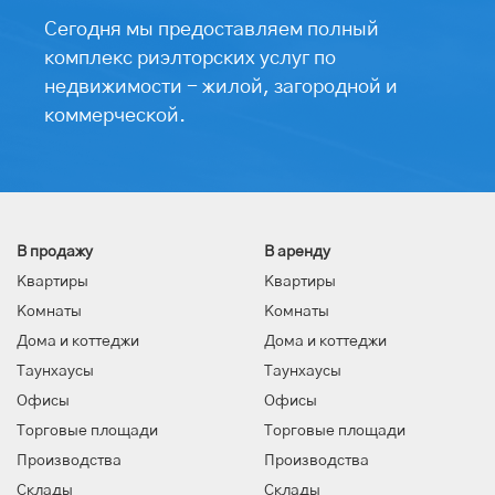
Сегодня мы предоставляем полный
комплекс риэлторских услуг по
недвижимости - жилой, загородной и
коммерческой.
В продажу
В аренду
Квартиры
Квартиры
Комнаты
Комнаты
Дома и коттеджи
Дома и коттеджи
Таунхаусы
Таунхаусы
Офисы
Офисы
Торговые площади
Торговые площади
Производства
Производства
Склады
Склады