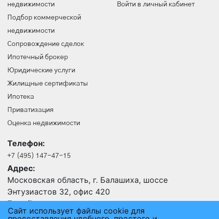
недвижимости
Войти в личный кабинет
Подбор коммерческой
недвижимости
Сопровождение сделок
Ипотечный брокер
Юридические услуги
Жилищные сертификаты
Ипотека
Приватизация
Оценка недвижимости
Телефон:
+7 (495) 147-47-15
Адрес:
Московская область, г. Балашиха, шоссе
Энтузиастов 32, офис 420
E-mail:
Сайт использует файлы cookie для
24@an-rus.ru
предоставления удобного, простого и