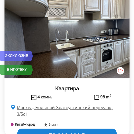
ЭКСКЛЮЗИВ
В ИПОТЕКУ
Квартира
2
4 комн.
98 m
Москва, Большой Златоустинский переулок,
3/5с1
Китай-город
5 мин.