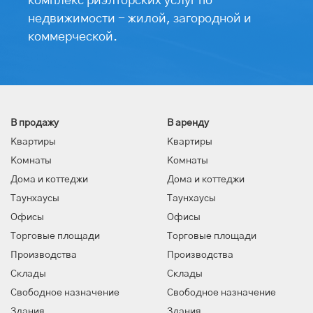
комплекс риэлторских услуг по
недвижимости - жилой, загородной и
коммерческой.
В продажу
В аренду
Квартиры
Квартиры
Комнаты
Комнаты
Дома и коттеджи
Дома и коттеджи
Таунхаусы
Таунхаусы
Офисы
Офисы
Торговые площади
Торговые площади
Производства
Производства
Склады
Склады
Свободное назначение
Свободное назначение
Здания
Здания