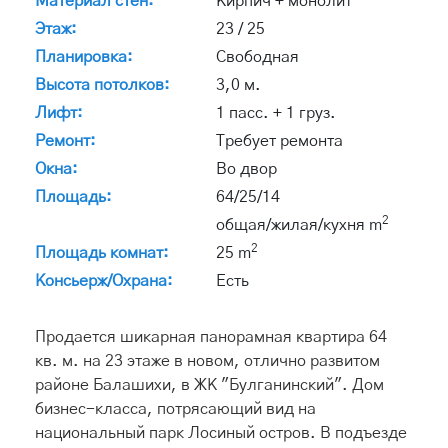
Материал стен:
Кирпич + монолит
Этаж:
23 / 25
Планировка:
Свободная
Высота потолков:
3,0 м.
Лифт:
1 пасс. + 1 груз.
Ремонт:
Требует ремонта
Окна:
Во двор
Площадь:
64/25/14
2
общая/жилая/кухня m
2
Площадь комнат:
25 m
Консьерж/Охрана:
Есть
Продается шикарная панорамная квартира 64
кв. м. на 23 этаже в новом, отлично развитом
районе Балашихи, в ЖК "Булганинский". Дом
бизнес-класса, потрясающий вид на
национальный парк Лосиный остров. В подъезде