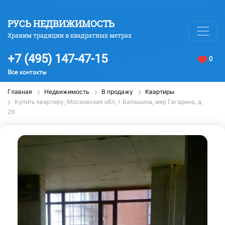
РУСЬ НЕДВИЖИМОСТЬ
Храним традиции в квадратных метрах
+7 (495) 147-47-15
0
Все контакты
Главная
Недвижимость
В продажу
Квартиры
Купить квартиру, Московская обл, г Балашиха, мкр Гагарина, д
29