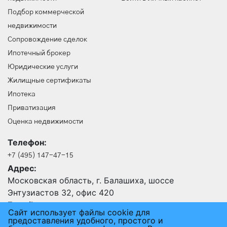
Подбор коммерческой
недвижимости
Сопровождение сделок
Ипотечный брокер
Юридические услуги
Жилищные сертификаты
Ипотека
Приватизация
Оценка недвижимости
Телефон:
+7 (495) 147-47-15
Адрес:
Московская область, г. Балашиха, шоссе
Энтузиастов 32, офис 420
E-mail:
Сайт использует файлы cookie для
24@an-rus.ru
предоставления удобного, простого и