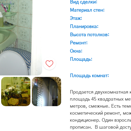
Вид сделки:
Материал стен:
Этаж:
Планировка:
Высота потолков:
Ремонт:
Окна:
Площадь:
Площадь комнат:
Продается двухкомнатная 
площадь 45 квадратных ме
метров, смежные. Есть тем
косметический ремонт, мож
кондиционер. Один взрослы
прописан. В шаговой досту