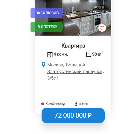
ЭКСКЛЮЗИВ
В ИПОТЕКУ
Квартира
2
4 комн.
98 m
Москва, Большой
Златоустинский переулок,
3/5с1
Китай-город
5 мин.
72 000 000 ₽