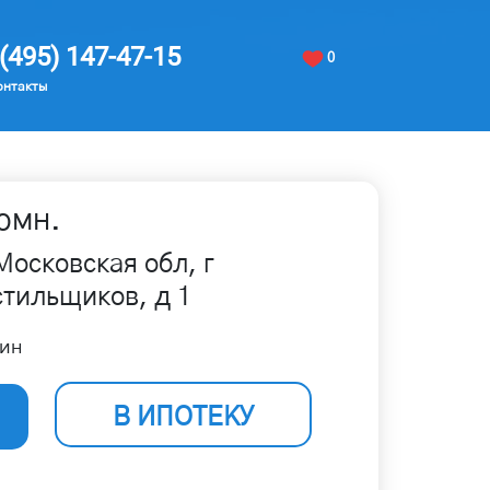
(495) 147-47-15
0
онтакты
омн.
Московская обл, г
стильщиков, д 1
ин
В ИПОТЕКУ