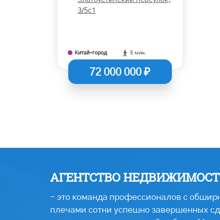
3/5с1
Китай-город
5 мин.
72 000 000 ₽
АГЕНТСТВО НЕДВИЖИМОСТИ
- это команда профессионалов с обширн
плечами сотни успешно завершенных сде