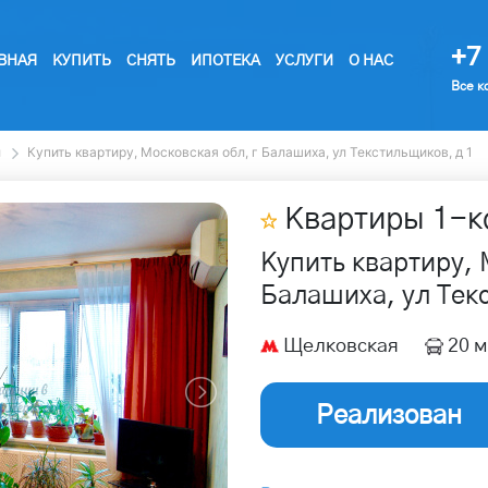
+7 
ВНАЯ
КУПИТЬ
СНЯТЬ
ИПОТЕКА
УСЛУГИ
О НАС
Все к
ы
Купить квартиру, Московская обл, г Балашиха, ул Текстильщиков, д 1
Квартиры
1
-к
Купить квартиру, 
Балашиха, ул Тек
Щелковская
20 м
Реализован