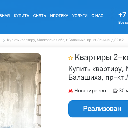
+7 
ВНАЯ
КУПИТЬ
СНЯТЬ
ИПОТЕКА
УСЛУГИ
О НАС
Все к
ы
Купить квартиру, Московская обл, г Балашиха, пр-кт Ленина, д 82 к 2
Квартиры
2
-к
Купить квартиру, 
Балашиха, пр-кт Л
Новогиреево
30 
Реализован