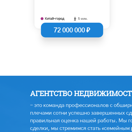
Китай-город
5 мин.
72 000 000 ₽
АГЕНТСТВО НЕДВИЖИМОСТИ
- это команда профессионалов с обширн
плечами сотни успешно завершенных сде
правильная оценка нашей работы. Мы г
сделки, мы стремимся стать «семейным 