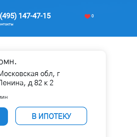
(495) 147-47-15
0
онтакты
омн.
Московская обл, г
енина, д 82 к 2
мин
В ИПОТЕКУ