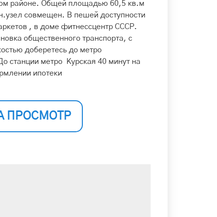
вом районе. Общей площадью 60,5 кв.м
н.узел совмещен. В пешей доступности
аркетов , в доме фитнессцентр СССР.
ановка общественного транспорта, с
костью доберетесь до метро
 До станции метро Курская 40 минут на
рмлении ипотеки
А ПРОСМОТР