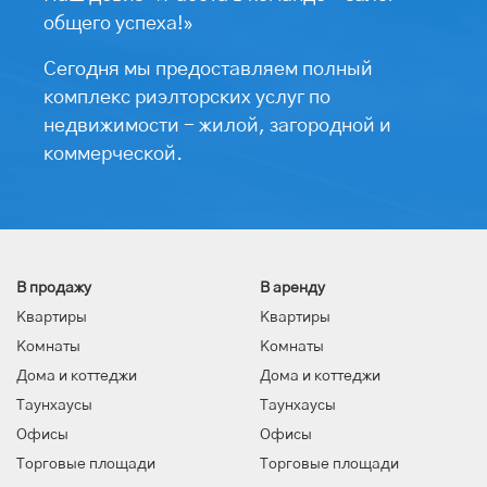
общего успеха!»
Сегодня мы предоставляем полный
комплекс риэлторских услуг по
недвижимости - жилой, загородной и
коммерческой.
В продажу
В аренду
Квартиры
Квартиры
Комнаты
Комнаты
Дома и коттеджи
Дома и коттеджи
Таунхаусы
Таунхаусы
Офисы
Офисы
Торговые площади
Торговые площади