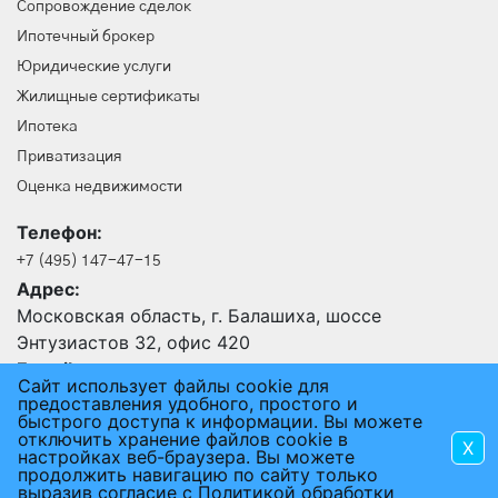
Сопровождение сделок
Ипотечный брокер
Юридические услуги
Жилищные сертификаты
Ипотека
Приватизация
Оценка недвижимости
Телефон:
+7 (495) 147-47-15
Адрес:
Московская область, г. Балашиха, шоссе
Энтузиастов 32, офис 420
E-mail:
Сайт использует файлы cookie для
24@an-rus.ru
предоставления удобного, простого и
быстрого доступа к информации. Вы можете
отключить хранение файлов cookie в
X
2015 - 2026 © АГЕНТСТВО НЕДВИЖИМОСТИ РУСЬ
настройках веб-браузера. Вы можете
продолжить навигацию по сайту только
ПОЛЬЗОВАТЕЛЬСКОЕ СОГЛАШЕНИЕ
выразив согласие с
Политикой обработки