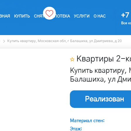
+7 
ВНАЯ
КУПИТЬ
СНЯТЬ
ИПОТЕКА
УСЛУГИ
О НАС
Все к
ы
Купить квартиру, Московская обл, г Балашиха, ул Дмитриева, д 20
Квартиры
2
-к
Купить квартиру, 
Балашиха, ул Дми
Реализован
Материал стен:
Этаж: