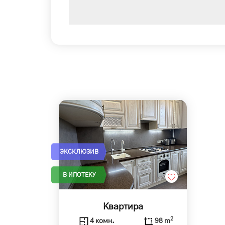
ЭКСКЛЮЗИВ
В ИПОТЕКУ
Квартира
2
4 комн.
98 m