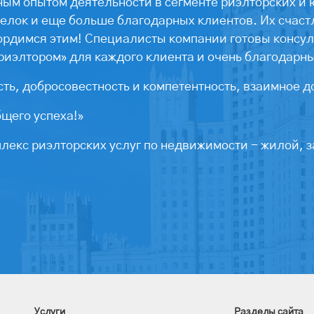
ым опытом деятельности в сегменте риэлторских и 
лок и еще больше благодарных клиентов. Их счастл
ордимся этим! Специалисты компании готовы консул
риэлтором» для каждого клиента и очень благодарн
ть, добросовестность и компетентность, взаимное д
бщего успеха!»
екс риэлторских услуг по недвижимости - жилой, з
Услуги
Разделы сайта