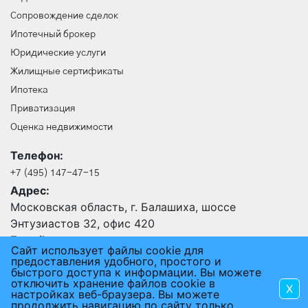
Сопровождение сделок
Ипотечный брокер
Юридические услуги
Жилищные сертификаты
Ипотека
Приватизация
Оценка недвижимости
Телефон:
+7 (495) 147-47-15
Адрес:
Московская область, г. Балашиха, шоссе
Энтузиастов 32, офис 420
E-mail:
Сайт использует файлы cookie для
24@an-rus.ru
предоставления удобного, простого и
быстрого доступа к информации. Вы можете
отключить хранение файлов cookie в
X
2015 - 2026 © АГЕНТСТВО НЕДВИЖИМОСТИ РУСЬ
настройках веб-браузера. Вы можете
продолжить навигацию по сайту только
ПОЛЬЗОВАТЕЛЬСКОЕ СОГЛАШЕНИЕ