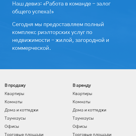
Наш девиз: «Работа в команде - залог
общего успеха!»
Сегодня мы предоставляем полный
комплекс риэлторских услуг по
недвижимости - жилой, загородной и
коммерческой.
В продажу
В аренду
Квартиры
Квартиры
Комнаты
Комнаты
Дома и коттеджи
Дома и коттеджи
Таунхаусы
Таунхаусы
Офисы
Офисы
Торговые площади
Торговые площади