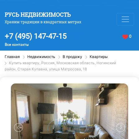
РУСЬ НЕДВИЖИМОСТЬ
Храним традиции в квадратных метрах
+7 (495) 147-47-15
0
Все контакты
Главная
Недвижимость
В продажу
Квартиры
Купить квартиру, Россия, Московская область, Ногинский
район, Старая Купавна, улица Матросова, 18