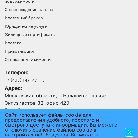
недвижимости
Сопровождение сделок
Ипотечный брокер
Юридические услуги
Жилищные сертификаты
Ипотека
Приватизация
Оценка недвижимости
Телефон:
+7 (495) 147-47-15
Адрес:
Московская область, г. Балашиха, шоссе
Энтузиастов 32, офис 420
E-mail:
Сайт использует файлы cookie для
24@an-rus.ru
предоставления удобного, простого и
быстрого доступа к информации. Вы можете
отключить хранение файлов cookie в
X
2015 - 2026 © АГЕНТСТВО НЕДВИЖИМОСТИ РУСЬ
настройках веб-браузера. Вы можете