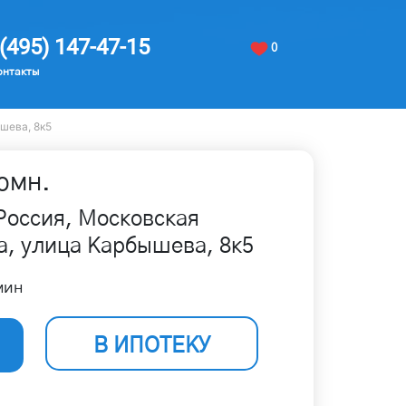
(495) 147-47-15
0
онтакты
шева, 8к5
омн.
Россия, Московская
а, улица Карбышева, 8к5
мин
В ИПОТЕКУ