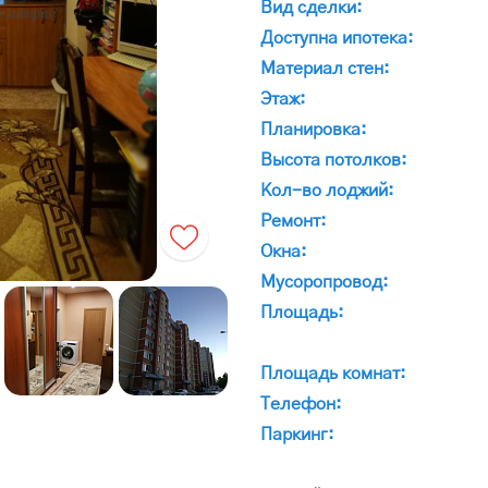
Вид сделки:
Доступна ипотека:
Материал стен:
Этаж:
Планировка:
Высота потолков:
Кол-во лоджий:
Ремонт:
Окна:
Мусоропровод:
Площадь:
Площадь комнат:
Телефон:
Паркинг: