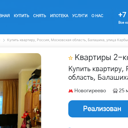
+7 
ВНАЯ
КУПИТЬ
СНЯТЬ
ИПОТЕКА
УСЛУГИ
О НАС
Все к
ы
Купить квартиру, Россия, Московская область, Балашиха, улица Карбы
Квартиры
2
-к
Купить квартиру, 
область, Балаших
Новогиреево
25 
Реализован