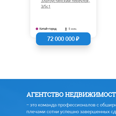
Златоустинский переулок,
3/5с1
Китай-город
5 мин.
72 000 000 ₽
АГЕНТСТВО НЕДВИЖИМОСТИ
- это команда профессионалов с обширн
плечами сотни успешно завершенных сде