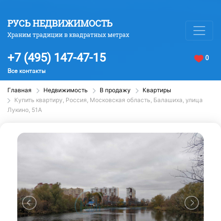
РУСЬ НЕДВИЖИМОСТЬ
Храним традиции в квадратных метрах
+7 (495) 147-47-15
0
Все контакты
Главная
Недвижимость
В продажу
Квартиры
Купить квартиру, Россия, Московская область, Балашиха, улица
Лукино, 51А