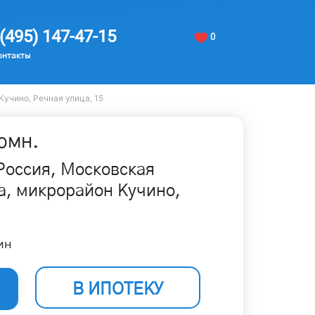
(495) 147-47-15
0
онтакты
Кучино, Речная улица, 15
омн.
Россия, Московская
а, микрорайон Кучино,
ин
В ИПОТЕКУ