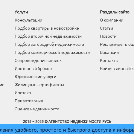
Услуги
Разделы сайта
Консультации
О компании
Подбор квартиры в новостройке
Статьи
Подбор вторичной недвижимости
Новости
Подбор загородной недвижимости
Рекламные пло
Подбор коммерческой недвижимости
Вакансии
Сопровождение сделок
Контакты
Ипотечный брокер
Войти в личный 
Юридические услуги
ие
Жилищные сертификаты
Ипотека
Приватизация
Оценка недвижимости
2015 - 2026 © АГЕНТСТВО НЕДВИЖИМОСТИ РУСЬ
вления удобного, простого и быстрого доступа к инфо
ПОЛЬЗОВАТЕЛЬСКОЕ СОГЛАШЕНИЕ