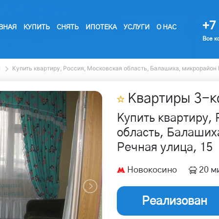
+7 
ВНАЯ
КУПИТЬ
СНЯТЬ
ИПОТЕКА
УСЛУГИ
О НАС
Все к
ы
Купить квартиру, Россия, Московская область, Балашиха, микрорайон 
Квартиры
3
-к
Купить квартиру, 
область, Балаших
Речная улица, 15
Новокосино
20 м
Реализован