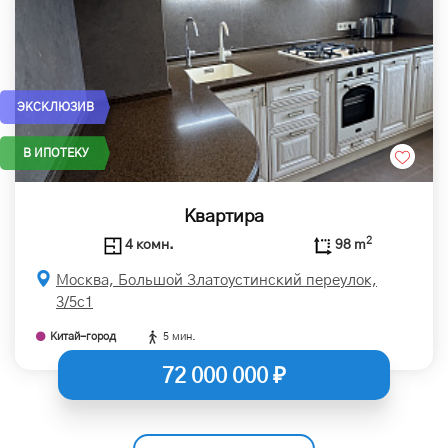
ЭКСКЛЮЗИВ
В ИПОТЕКУ
Квартира
2
4 комн.
98 m
Москва, Большой Златоустинский переулок,
3/5с1
Китай-город
5 мин.
72 000 000 ₽