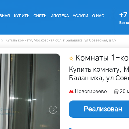
+7 
ВНАЯ
КУПИТЬ
СНЯТЬ
ИПОТЕКА
УСЛУГИ
О НАС
Все к
Купить комнату, Московская обл, г Балашиха, ул Советская, д 1/7
Комнаты
1
-ко
Купить комнату, М
Балашиха, ул Сове
Новогиреево
20 
Реализован