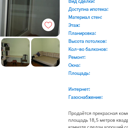
Вид сделки:
Доступна ипотека:
Материал стен:
Этаж:
Планировка:
Высота потолков:
Кол-во балконов:
Ремонт:
Окна:
Площадь:
Интернет:
Газоснабжение:
Продаётся прекрасная ком
площадь 18,5 метров квадр
комнате сделан хороший с