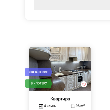
ЭКСКЛЮЗИВ
В ИПОТЕКУ
Квартира
2
4 комн.
98 m