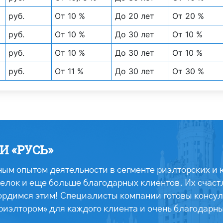
руб.
От 10 %
До 20 лет
От 20 %
руб.
От 10 %
До 30 лет
От 10 %
руб.
От 10 %
До 30 лет
От 10 %
руб.
От 11 %
До 30 лет
От 30 %
 «РУСЬ»
ым опытом деятельности в сегменте риэлторских и 
лок и еще больше благодарных клиентов. Их счастл
ордимся этим! Специалисты компании готовы консул
риэлтором» для каждого клиента и очень благодарн