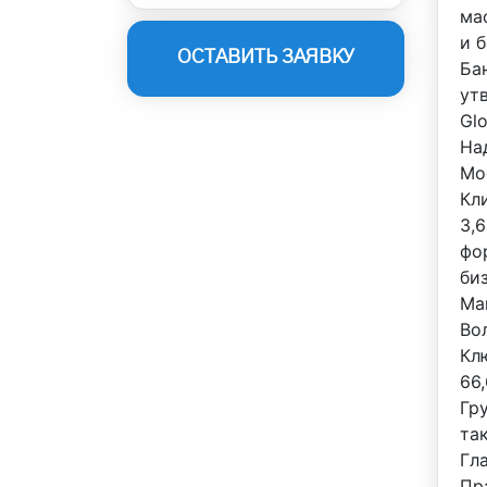
ма
и 
ОСТАВИТЬ ЗАЯВКУ
Ба
ут
Glo
На
Moo
Кл
3,
фо
би
Ма
Во
Кл
66
Гр
та
Гл
Пр