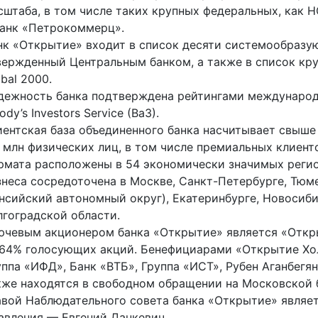
сштаба, в том числе таких крупных федеральных, как
банк «Петрокоммерц».
нк «Открытие» входит в список десяти системообразу
вержденный Центральным банком, а также в список к
bal 2000.
дежность банка подтверждена рейтингами международны
dy’s Investors Service (Ba3).
иентская база объединенного банка насчитывает свыше
6 млн физических лиц, в том числе премиальных клиент
рмата расположены в 54 экономически значимых регио
знеса сосредоточена в Москве, Санкт-Петербурге, Тюм
нсийский автономный округ), Екатеринбурге, Новосиби
лгоградской области.
ючевым акционером банка «Открытие» является «Откры
,64% голосующих акций. Бенефициарами «Открытие Хол
уппа «ИФД», Банк «ВТБ», Группа «ИСТ», Рубен Аганбегя
кже находятся в свободном обращении на Московской 
авой Наблюдательного совета банка «Открытие» являет
авления — Евгений Данкевич.