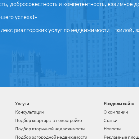
ть, добросовестность и компетентность, взаимное д
бщего успеха!»
екс риэлторских услуг по недвижимости - жилой, з
Услуги
Разделы сайта
Консультации
О компании
Подбор квартиры в новостройке
Статьи
Подбор вторичной недвижимости
Новости
Подбор загородной недвижимости
Рекламные пло