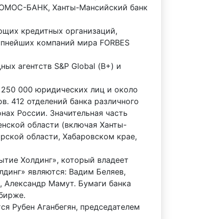
 НОМОС-БАНК, Ханты-Мансийский банк
ющих кредитных организаций,
рупнейших компаний мира FORBES
х агентств S&P Global (В+) и
 250 000 юридических лиц и около
ов. 412 отделений банка различного
нах России. Значительная часть
енской области (включая Ханты-
рской области, Хабаровском крае,
тие Холдинг», который владеет
динг» являются: Вадим Беляев,
н, Александр Мамут. Бумаги банка
бирже.
ся Рубен Аганбегян, председателем