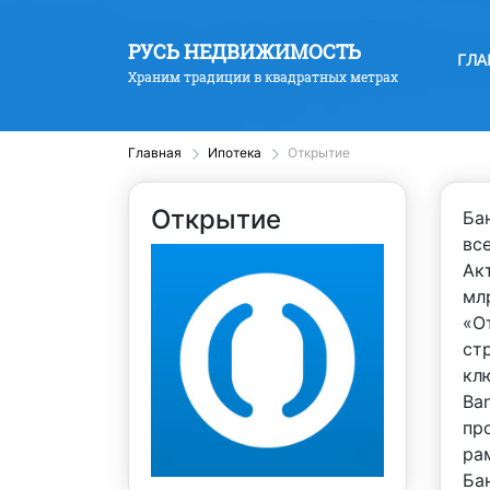
РУСЬ НЕДВИЖИМОСТЬ
ГЛА
Храним традиции в квадратных метрах
Главная
Ипотека
Открытие
Открытие
Ба
вс
Ак
мл
«О
ст
кл
Ba
пр
ра
Ба