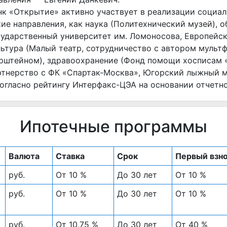
нк «Открытие» активно участвует в реализации социа
кие направления, как наука (Политехнический музей), 
сударственный университет им. Ломоносова, Европейск
льтура (Малый театр, сотрудничество с автором муль
рштейном), здравоохранение (Фонд помощи хосписам «В
ртнерство с ФК «Спартак-Москва», Югорский лыжный м
Согласно рейтингу Интерфакс-ЦЭА на основании отчетно
Ипотечные программы
Валюта
Ставка
Срок
Первый взн
руб.
От 10 %
До 30 лет
От 10 %
руб.
От 10 %
До 30 лет
От 10 %
руб.
От 10,75 %
До 30 лет
От 40 %