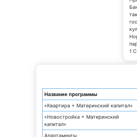
Ба
та
го
ку
Но
па
1 
Название программы
«Квартира + Материнский капитал»
«Новостройка + Материнский
капитал»
Апартаменты