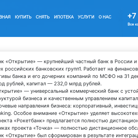
+7 
ВНАЯ
КУПИТЬ
СНЯТЬ
ИПОТЕКА
УСЛУГИ
О НАС
Все к
нк «Открытие» — крупнейший частный банк в России и
ех российских банковских групп1. Работает на финансов
тивы банка и его дочерних компаний по МСФО на 31 дек
рд рублей, капитал — 232,0 млрд рублей.
ткрытие» — универсальный коммерческий банк с усто
руктурой бизнеса и качественным управлением капита
ючевые направления бизнеса: корпоративный, инвестиц
nking. Особое внимание «Открытие» уделяет высокотех
оекта «Рокетбанк» предлагается полностью дистанцион
мках проекта «Точка» — полностью дистанционное обс
нк «Открытие» был сформирован в результате интеграц