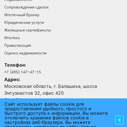
Сопровождение сделок
Ипотечный брокер
Юридические услуги
Жилищные сертификаты
Ипотека
Приватизация
Оценка недвижимости
Телефон:
+7 (495) 147-47-15
Адрес:
Московская область, г. Балашиха, шоссе
Энтузиастов 32, офис 420
E-mail:
Сайт использует файлы cookie для
24@an-rus.ru
предоставления удобного, простого и
быстрого доступа к информации. Вы можете
отключить хранение файлов cookie в
X
2015 - 2026 © АГЕНТСТВО НЕДВИЖИМОСТИ РУСЬ
настройках веб-браузера. Вы можете
продолжить навигацию по сайту только
ПОЛЬЗОВАТЕЛЬСКОЕ СОГЛАШЕНИЕ