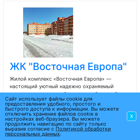
ЖК "Восточная Европа"
Жилой комплекс «Восточная Европа» —
настоящий уютный надежно охраняемый
городок с однородной социальной средой и
Сайт использует файлы cookie для
полной инфраструктурой в окружении
предоставления удобного, простого и
быстрого доступа к информации. Вы можете
прекрасных пейзажей вблизи Москвы.
отключить хранение файлов cookie в
X
настройках веб-браузера. Вы можете
продолжить навигацию по сайту только
Жилой комплекс огорожен, находится под
выразив согласие с
Политикой обработки
охраной. Территория застраивается в
персональных данных
.
несколько очередей.