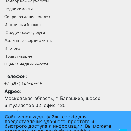
Подбор коммерческой
недвижимости
Сопровождение сделок
Ипотечный брокер
Юридические услуги
Жилищные сертификаты
Ипотека
Приватизация
Оценка недвижимости
Телефон:
+7 (495) 147-47-15
Адрес:
Московская область, г. Балашиха, шоссе
Энтузиастов 32, офис 420
E-mail:
Сайт использует файлы cookie для
24@an-rus.ru
предоставления удобного, простого и
быстрого доступа к информации. Вы можете
отключить хранение файлов cookie в