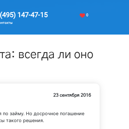
(495) 147-47-15
0
онтакты
а: всегда ли оно
23 сентября 2016
я по займу. Но досрочное погашение
сы такого решения.