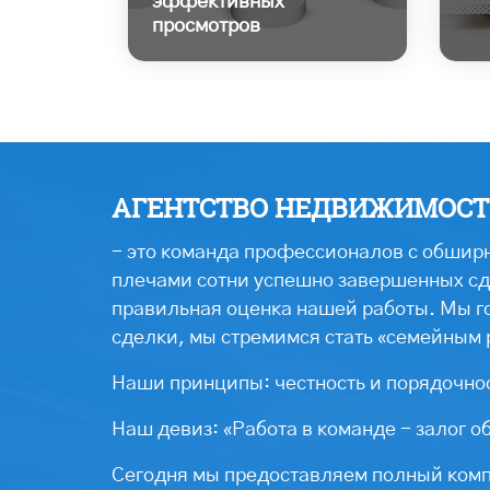
эффективных
просмотров
АГЕНТСТВО НЕДВИЖИМОСТИ
- это команда профессионалов с обширн
плечами сотни успешно завершенных сде
правильная оценка нашей работы. Мы г
сделки, мы стремимся стать «семейным 
Наши принципы: честность и порядочнос
Наш девиз: «Работа в команде - залог о
Сегодня мы предоставляем полный компл