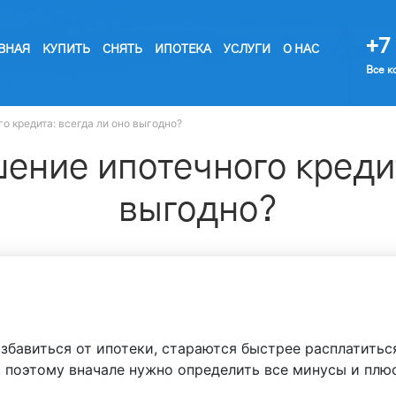
+7 
ВНАЯ
КУПИТЬ
СНЯТЬ
ИПОТЕКА
УСЛУГИ
О НАС
Все к
о кредита: всегда ли оно выгодно?
ение ипотечного кредит
выгодно?
збавиться от ипотеки, стараются быстрее расплатитьс
, поэтому вначале нужно определить все минусы и плю