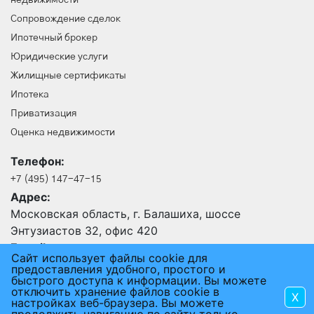
недвижимости
Сопровождение сделок
Ипотечный брокер
Юридические услуги
Жилищные сертификаты
Ипотека
Приватизация
Оценка недвижимости
Телефон:
+7 (495) 147-47-15
Адрес:
Московская область, г. Балашиха, шоссе
Энтузиастов 32, офис 420
E-mail:
Сайт использует файлы cookie для
24@an-rus.ru
предоставления удобного, простого и
быстрого доступа к информации. Вы можете
отключить хранение файлов cookie в
X
2015 - 2026 © АГЕНТСТВО НЕДВИЖИМОСТИ РУСЬ
настройках веб-браузера. Вы можете
ПОЛЬЗОВАТЕЛЬСКОЕ СОГЛАШЕНИЕ