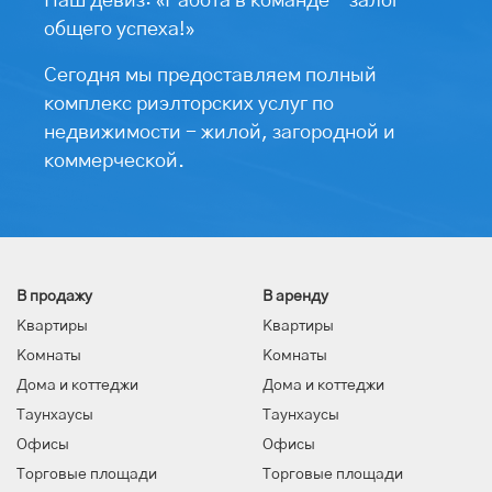
Наш девиз: «Работа в команде - залог
общего успеха!»
Сегодня мы предоставляем полный
комплекс риэлторских услуг по
недвижимости - жилой, загородной и
коммерческой.
В продажу
В аренду
Квартиры
Квартиры
Комнаты
Комнаты
Дома и коттеджи
Дома и коттеджи
Таунхаусы
Таунхаусы
Офисы
Офисы
Торговые площади
Торговые площади